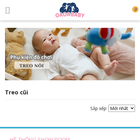
0
Treo cũi
Sắp xếp:
HỆ THỐNG SHOW ROOM