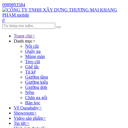
0989893584
0
Trang chủ
>
Danh mục
>
Nôi cũi
Quây ga
Mùng màn
Treo cũi
Ghế lắc
Tủ kệ
Giường tầng
Giường kiểu
Giường đơn
Nệm
Chăn ga gối
Bàn học
Về Oaoababy
>
Showroom
>
Video sản phẩm
>
Tin tức
>