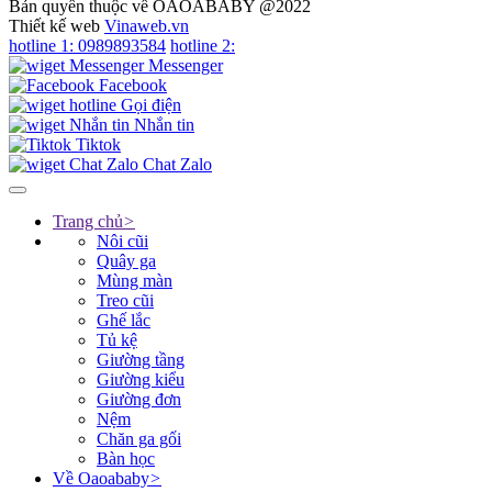
Bản quyền thuộc về OAOABABY @2022
Thiết kế web
Vinaweb.vn
hotline 1:
0989893584
hotline 2:
Messenger
Facebook
Gọi điện
Nhắn tin
Tiktok
Chat Zalo
Trang chủ
>
Nôi cũi
Quây ga
Mùng màn
Treo cũi
Ghế lắc
Tủ kệ
Giường tầng
Giường kiểu
Giường đơn
Nệm
Chăn ga gối
Bàn học
Về Oaoababy
>