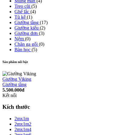
Mùng màn
(4)
Treo cũi
(5)
Ghế lắc
(4)
Tủ kệ
(1)
Giường tầng
(17)
Giường kiểu
(2)
Giường đơn
(3)
Nệm
(0)
Chăn ga gối
(0)
Bàn học
(5)
Sản phẩm nổi bật
Giường Viking
Giường tầng
5.500.000đ
Kết nối
Kích thước
2mx1m
2mx1m2
2mx1m4
2mx1m6