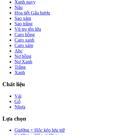
Xanh navy
Nâu
Họa tiết Gấu hươu
Sao xám
Sao trắng
Vũ trụ tên lửa
Caro hồng
Caro xanh
Caro xám
Abc
Nơ hồng
Nơ Xanh
Trắng
Xanh
Chất liệu
Vải
Gỗ
Nhựa
Lựa chọn
Giường + Hộc kéo lưu trữ