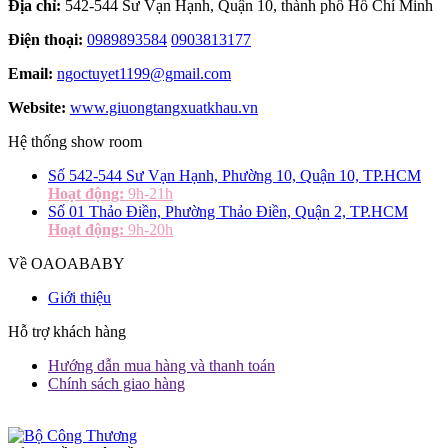
Địa chỉ:
542-544 Sư Vạn Hạnh, Quận 10, thành phố Hồ Chí Minh
Điện thoại:
0989893584
0903813177
Email:
ngoctuyet1199@gmail.com
Website:
www.giuongtangxuatkhau.vn
Hệ thống show room
Số 542-544 Sư Vạn Hạnh, Phường 10, Quận 10, TP.HCM
Hoạt động:
9h-21h
Số 01 Thảo Điền, Phường Thảo Điền, Quận 2, TP.HCM
Hoạt động:
9h-20h
Về OAOABABY
Giới thiệu
Hỗ trợ khách hàng
Hướng dẫn mua hàng và thanh toán
Chính sách giao hàng