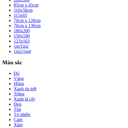
85cm x 45cm
110x58cm
115x65
70cm x 120cm
70cm x 130cm
180x200
150x180
123x163
1m/1m2
1m2/1m4
Màu sắc
Đỏ
Vàng
Hồng
Xanh da trời
Trắng
Xanh lá cây
Đen
Tím
Tự nhiên
Cam
Xám