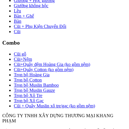
Giường + Hộc giường
Giường không hộc
Lều
Bàn + Ghế
Bàn
Cũi + Phụ Kiện Chuyển Đổi
Cũi
Combo
Cũi gỗ
Cũi+Nệm
Cũi+Quây đệm Hoàng Gia (ko gồm nệm)
Cũi+Quây Cotton (ko gồm nệm)
Trọn bộ Hoàng Gia
Trọn bộ Cotton
Trọn bộ Muslin Bamboo
Trọn bộ Muslin Gauze
Trọn bộ Xô Tre
Trọn bộ Xô Gạc
Cũi + Quây Muslin xô tre/gạc (ko gồm nệm)
CÔNG TY TNHH XÂY DỰNG THƯƠNG MẠI KHANG
PHẠM