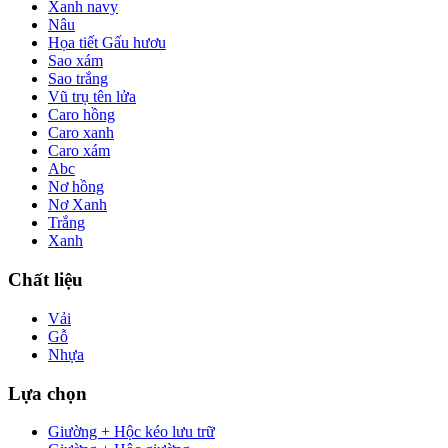
Xanh navy
Nâu
Họa tiết Gấu hươu
Sao xám
Sao trắng
Vũ trụ tên lửa
Caro hồng
Caro xanh
Caro xám
Abc
Nơ hồng
Nơ Xanh
Trắng
Xanh
Chất liệu
Vải
Gỗ
Nhựa
Lựa chọn
Giường + Hộc kéo lưu trữ