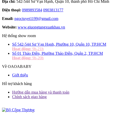
Địa chỉ:
542-544 Sư Vạn Hạnh, Quận 10, thành phố Hồ Chí Minh
Điện thoại:
0989893584
0903813177
Email:
ngoctuyet1199@gmail.com
Website:
www.giuongtangxuatkhau.vn
Hệ thống show room
Số 542-544 Sư Vạn Hạnh, Phường 10, Quận 10, TP.HCM
Hoạt động:
9h-21h
Số 01 Thảo Điền, Phường Thảo Điền, Quận 2, TP.HCM
Hoạt động:
9h-20h
Về OAOABABY
Giới thiệu
Hỗ trợ khách hàng
Hướng dẫn mua hàng và thanh toán
Chính sách giao hàng