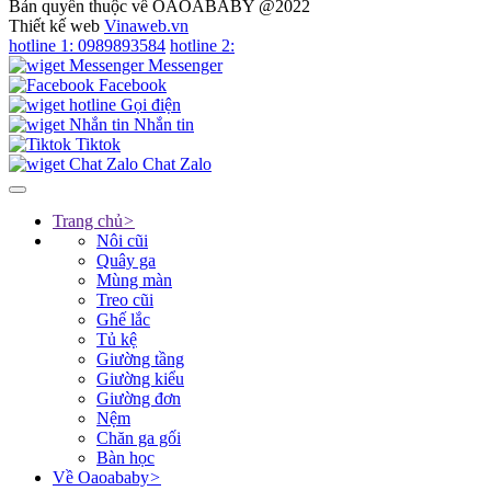
Bản quyền thuộc về OAOABABY @2022
Thiết kế web
Vinaweb.vn
hotline 1:
0989893584
hotline 2:
Messenger
Facebook
Gọi điện
Nhắn tin
Tiktok
Chat Zalo
Trang chủ
>
Nôi cũi
Quây ga
Mùng màn
Treo cũi
Ghế lắc
Tủ kệ
Giường tầng
Giường kiểu
Giường đơn
Nệm
Chăn ga gối
Bàn học
Về Oaoababy
>