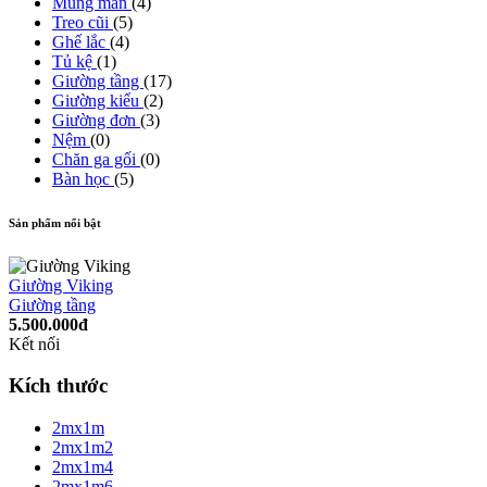
Mùng màn
(4)
Treo cũi
(5)
Ghế lắc
(4)
Tủ kệ
(1)
Giường tầng
(17)
Giường kiểu
(2)
Giường đơn
(3)
Nệm
(0)
Chăn ga gối
(0)
Bàn học
(5)
Sản phẩm nổi bật
Giường Viking
Giường tầng
5.500.000đ
Kết nối
Kích thước
2mx1m
2mx1m2
2mx1m4
2mx1m6