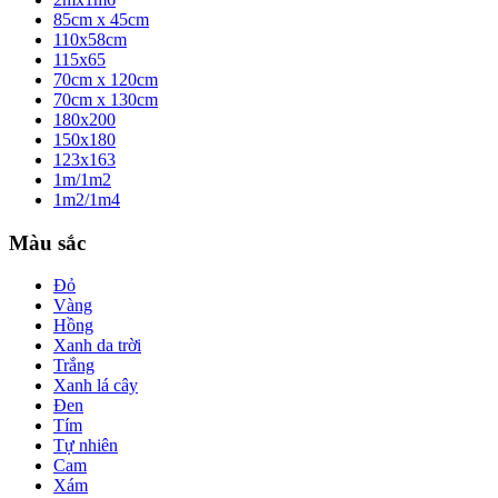
85cm x 45cm
110x58cm
115x65
70cm x 120cm
70cm x 130cm
180x200
150x180
123x163
1m/1m2
1m2/1m4
Màu sắc
Đỏ
Vàng
Hồng
Xanh da trời
Trắng
Xanh lá cây
Đen
Tím
Tự nhiên
Cam
Xám