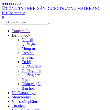
0989893584
0
Trang chủ
>
Danh mục
>
Nôi cũi
Quây ga
Mùng màn
Treo cũi
Ghế lắc
Tủ kệ
Giường tầng
Giường kiểu
Giường đơn
Nệm
Chăn ga gối
Bàn học
Về Oaoababy
>
Showroom
>
Video sản phẩm
>
Tin tức
>