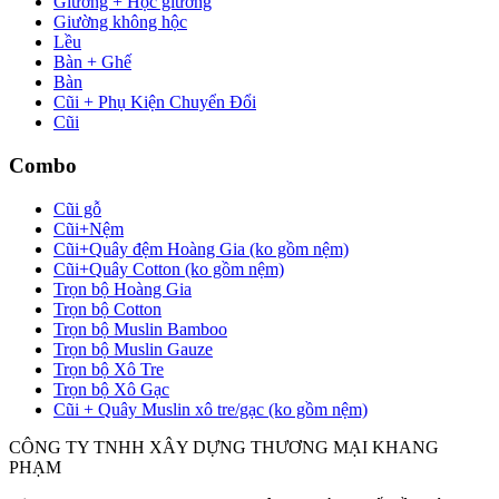
Giường + Hộc giường
Giường không hộc
Lều
Bàn + Ghế
Bàn
Cũi + Phụ Kiện Chuyển Đổi
Cũi
Combo
Cũi gỗ
Cũi+Nệm
Cũi+Quây đệm Hoàng Gia (ko gồm nệm)
Cũi+Quây Cotton (ko gồm nệm)
Trọn bộ Hoàng Gia
Trọn bộ Cotton
Trọn bộ Muslin Bamboo
Trọn bộ Muslin Gauze
Trọn bộ Xô Tre
Trọn bộ Xô Gạc
Cũi + Quây Muslin xô tre/gạc (ko gồm nệm)
CÔNG TY TNHH XÂY DỰNG THƯƠNG MẠI KHANG
PHẠM