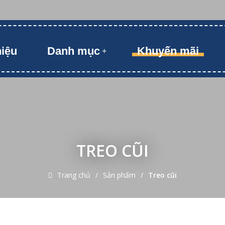
hiệu
Danh mục
Khuyến mãi
TREO CŨI
Trang chủ
Sản phẩm
Treo cũi