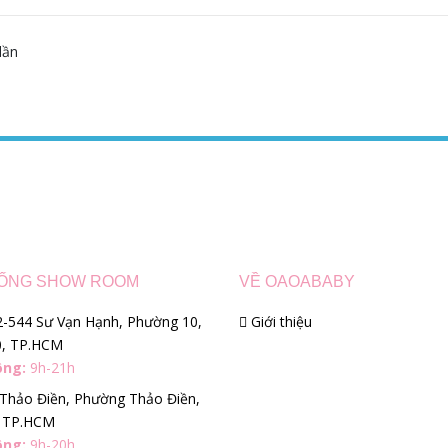
dần
ỐNG SHOW ROOM
VỀ OAOABABY
-544 Sư Vạn Hạnh, Phường 10,
Giới thiệu
0, TP.HCM
ộng:
9h-21h
Thảo Điền, Phường Thảo Điền,
, TP.HCM
ộng:
9h-20h