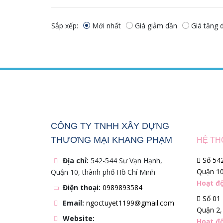
Sắp xếp:
Mới nhất
Giá giảm dần
Giá tăng 
CÔNG TY TNHH XÂY DỰNG
THƯƠNG MẠI KHANG PHẠM
HỆ TH
Số 542
Địa chỉ:
542-544 Sư Vạn Hạnh,
Quận 1
Quận 10, thành phố Hồ Chí Minh
Hoạt đ
Điện thoại:
0989893584
Số 01 
Email:
ngoctuyet1199@gmail.com
Quận 2
Website:
Hoạt đ