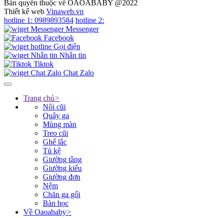
Bản quyền thuộc về OAOABABY @2022
Thiết kế web
Vinaweb.vn
hotline 1:
0989893584
hotline 2:
Messenger
Facebook
Gọi điện
Nhắn tin
Tiktok
Chat Zalo
Trang chủ
>
Nôi cũi
Quây ga
Mùng màn
Treo cũi
Ghế lắc
Tủ kệ
Giường tầng
Giường kiểu
Giường đơn
Nệm
Chăn ga gối
Bàn học
Về Oaoababy
>