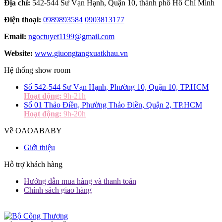
Địa chỉ:
542-544 Sư Vạn Hạnh, Quận 10, thành phố Hồ Chí Minh
Điện thoại:
0989893584
0903813177
Email:
ngoctuyet1199@gmail.com
Website:
www.giuongtangxuatkhau.vn
Hệ thống show room
Số 542-544 Sư Vạn Hạnh, Phường 10, Quận 10, TP.HCM
Hoạt động:
9h-21h
Số 01 Thảo Điền, Phường Thảo Điền, Quận 2, TP.HCM
Hoạt động:
9h-20h
Về OAOABABY
Giới thiệu
Hỗ trợ khách hàng
Hướng dẫn mua hàng và thanh toán
Chính sách giao hàng