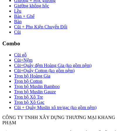
Giường + Hộc giường
Giường không hộc
Lều
Bàn + Ghế
Bàn
Cũi + Phụ Kiện Chuyển Đổi
Cũi
Combo
Cũi gỗ
Cũi+Nệm
Cũi+Quây đệm Hoàng Gia (ko gồm nệm)
Cũi+Quây Cotton (ko gồm nệm)
Trọn bộ Hoàng Gia
Trọn bộ Cotton
Trọn bộ Muslin Bamboo
Trọn bộ Muslin Gauze
Trọn bộ Xô Tre
Trọn bộ Xô Gạc
Cũi + Quây Muslin xô tre/gạc (ko gồm nệm)
CÔNG TY TNHH XÂY DỰNG THƯƠNG MẠI KHANG
PHẠM