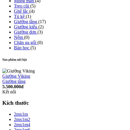
Mùng màn
(4)
Treo cũi
(5)
Ghế lắc
(4)
Tủ kệ
(1)
Giường tầng
(17)
Giường kiểu
(2)
Giường đơn
(3)
Nệm
(0)
Chăn ga gối
(0)
Bàn học
(5)
Sản phẩm nổi bật
Giường Viking
Giường tầng
5.500.000đ
Kết nối
Kích thước
2mx1m
2mx1m2
2mx1m4
2mx1m6