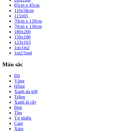
85cm x 45cm
110x58cm
115x65
70cm x 120cm
70cm x 130cm
180x200
150x180
123x163
1m/1m2
1m2/1m4
Màu sắc
Đỏ
Vàng
Hồng
Xanh da trời
Trắng
Xanh lá cây
Đen
Tím
Tự nhiên
Cam
Xám