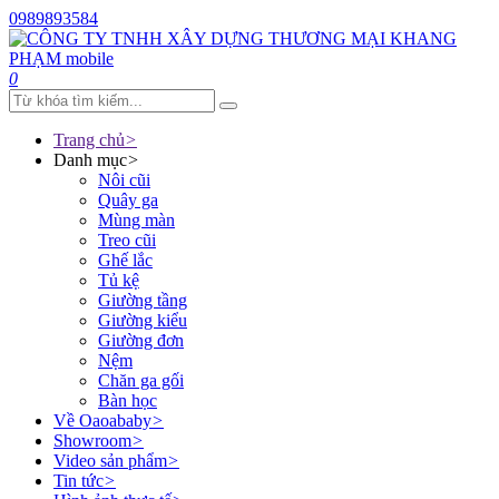
0989893584
0
Trang chủ
>
Danh mục
>
Nôi cũi
Quây ga
Mùng màn
Treo cũi
Ghế lắc
Tủ kệ
Giường tầng
Giường kiểu
Giường đơn
Nệm
Chăn ga gối
Bàn học
Về Oaoababy
>
Showroom
>
Video sản phẩm
>
Tin tức
>