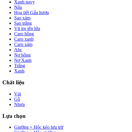
Xanh navy
Nâu
Họa tiết Gấu hươu
Sao xám
Sao trắng
Vũ trụ tên lửa
Caro hồng
Caro xanh
Caro xám
Abc
Nơ hồng
Nơ Xanh
Trắng
Xanh
Chất liệu
Vải
Gỗ
Nhựa
Lựa chọn
Giường + Hộc kéo lưu trữ