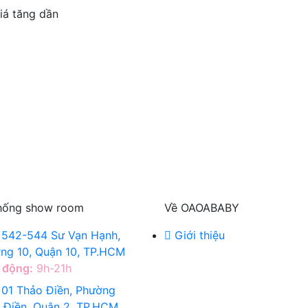
á tăng dần
hống show room
Về OAOABABY
542-544 Sư Vạn Hạnh,
Giới thiệu
ng 10, Quận 10, TP.HCM
 động:
9h-21h
01 Thảo Điền, Phường
 Điền, Quận 2, TP.HCM