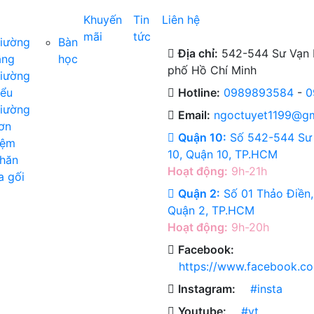
Khuyến
Tin
Liên hệ
mãi
tức
iường
Bàn
Địa chỉ:
542-544 Sư Vạn H
ầng
học
phố Hồ Chí Minh
iường
iểu
Hotline:
0989893584
-
0
iường
Email:
ngoctuyet1199@gm
ơn
Quận 10:
Số 542-544 Sư 
ệm
10, Quận 10, TP.HCM
hăn
Hoạt động:
9h-21h
a gối
Quận 2:
Số 01 Thảo Điền,
Quận 2, TP.HCM
Hoạt động:
9h-20h
Facebook:
https://www.facebook.c
Instagram:
#insta
Youtube:
#yt