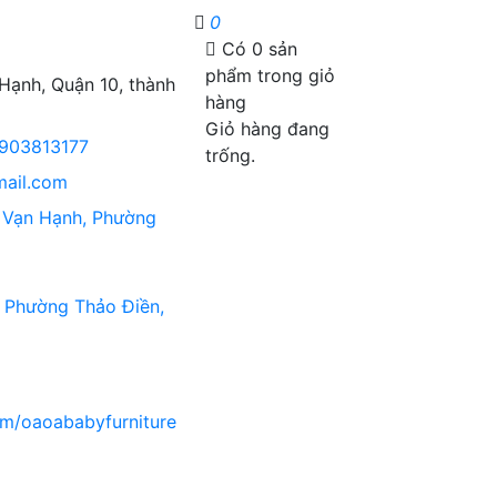
0
Có
0
sản
phẩm trong giỏ
ạnh, Quận 10, thành
hàng
Giỏ hàng đang
903813177
trống.
ail.com
Vạn Hạnh, Phường
 Phường Thảo Điền,
om/oaoababyfurniture