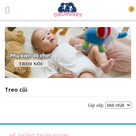
0
Treo cũi
Sắp xếp:
HỆ THỐNG SHOW ROOM